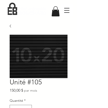
Unité #105
Prix
150,00 $
par mois
Quantité
*