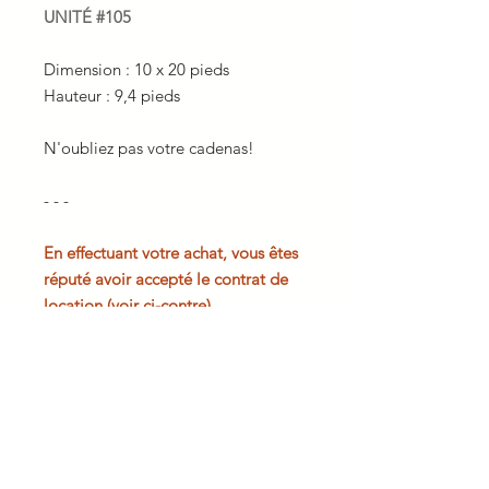
UNITÉ #105
Dimension : 10 x 20 pieds
Hauteur : 9,4 pieds
N'oubliez pas votre cadenas!
- - -
En effectuant votre achat, vous êtes
réputé avoir accepté le contrat de
location (voir ci-contre).
Veuillez noter que si vous optez
pour l'abonnement de 12 mois au
tarif promotionnel et que vous
annulez votre abonnement avant
son échéance, la balance du tarif
mensuel régulier vous sera facturé