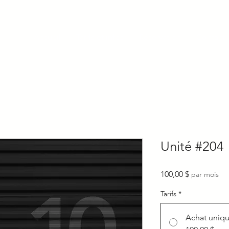
Accueil
Tarifs et infos
Réservation
Contact
Unité #204
Prix
100,00 $
par mois
Tarifs
*
Achat uniq