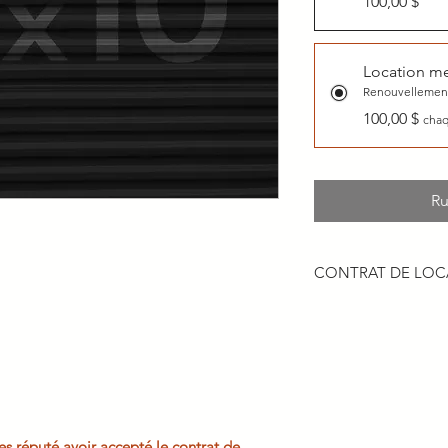
100,00 $
Location m
Renouvellement
100,00 $
chaq
Ru
CONTRAT DE LOC
Contrat d'entente à 
d'entreposage chez 
En louant chez Mi
bail de location 
année, un bail d'
date mensuelle ins
continuera ainsi c
es réputé avoir accepté le contrat de