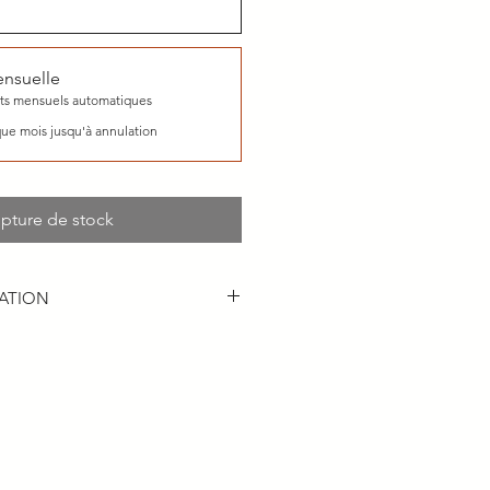
ensuelle
s mensuels automatiques
ue mois jusqu'à annulation
pture de stock
ATION
respecter en louant un espace
Mini-entrepôts Bouchard.
ni-entrepôt Bouchard, vous avez un
mensuel ou si vous payez pour une
un an. La location commencera à la
crite au contrat de location et
haque mois. Il n’y a pas de